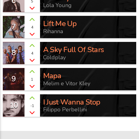
6
5
Lola Young
Lift Me Up
7
4
Rihanna
A Sky Full Of Stars
8
4
Coldplay
Mapa
9
1
Melim e Vitor Kley
I Just Wanna Stop
10
-1
Filippo Perbellini