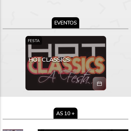
EVENTOS
FESTA
HOT CLASSICS
10
jun 2022
Evento realizado na Assembleia
Paraense em Belém do Pará, esse
ano com a presença de Double You e
AS 10 +
banda.